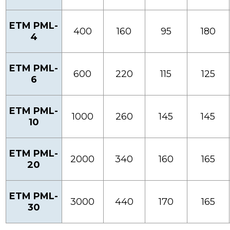
ETM PML-
400
160
95
180
4
ETM PML-
600
220
115
125
6
ETM PML-
1000
260
145
145
10
ETM PML-
2000
340
160
165
20
ETM PML-
3000
440
170
165
30