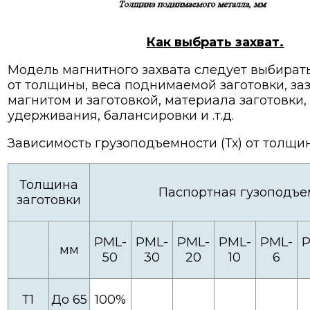
Как выбрать захват.
Модель магнитного захвата следует выбират
от толщины, веса поднимаемой заготовки, за
магнитом и заготовкой, материала заготовки
удерживания, балансировки и .т.д.
Зависимость грузоподъемности (Тх) от толщин
Толщина
Паспортная гузоподъе
заготовки
PML-
PML-
PML-
PML-
PML-
P
мм
50
30
20
10
6
Т1
До 65
100%