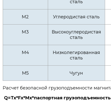
сталь
М2
Углеродистая сталь
М3
Высокоуглеродистая
сталь
М4
Низколегированная
сталь
М5
Чугун
Расчет безопасной грузоподъемности магнит
Q
=
Tx
*
Fx
*
Mx
*паспортная грузоподъемность